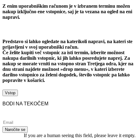
Z enim uporabniškim računom je v izbranem terminu možen
nakup izključno ene vstopnice, saj je ta vezana na ogled na eni
napravi.
Predstavo si lahko ogledate na katerikoli napravi, na kateri ste
prijavljeni v svoj uporabniški račun.
Če želite kupiti več vstopnic za isti termin, izberite možnost
nakupa darilnih vstopnic, ki jih lahko posredujete naprej. Za
nakup se morate vrniti na vstopno stran Tretjega odra, kjer na
dnu strani najdete možnost »drop menu«, v kateri izberete
darilno vstopnico za želeni dogodek, število vstopnic pa lahko
popravite v košarici.
Vstop
BODI NA TEKOČEM
If you are a human seeing this field, please leave it empty.