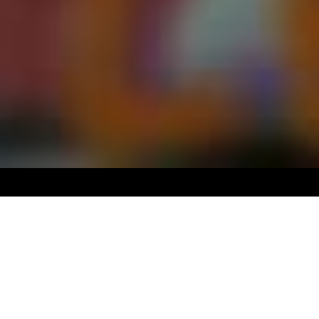
Third Stage è una piattaforma online per acquistare e
visualizzare spettacoli teatrali di primo piano di tutta l’Unione
Europea
, accessibile dal comfort del tuo divano o da qualsiasi luogo
remoto, ora disponibile in qualsiasi momento. Prenota il tuo posto
virtuale, mettiti comodo e immergiti immediatamente nel mondo del