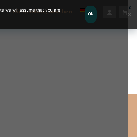
0
ite we will assume that you are
Die Sendung ansehen
Ok
Es befinden sich keine Produkte im
Warenkorb.